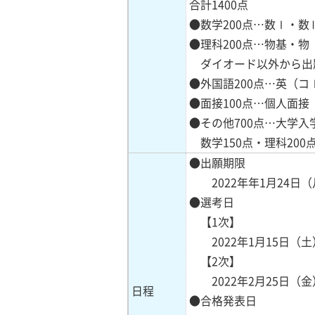
合計1400点
●数学200点…数Ⅰ・数
●理科200点…物基・
ダイオード以外から出
●外国語200点…英（
●面接100点…個人面接
●その他700点…大学入
数学150点・理科200
●出願期限
2022年年1月24日（
●選考日
【1次】
2022年1月15日（土
【2次】
2022年2月25日（金
日程
●合格発表日