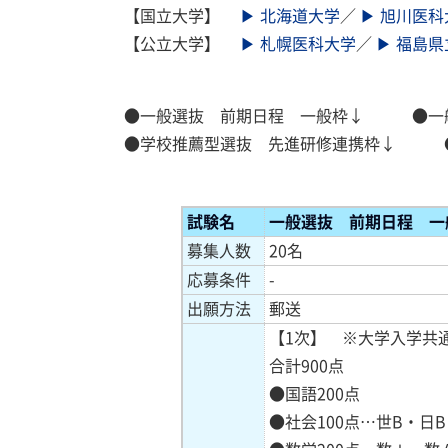
【国立大学】
▶ 北海道大学
／
▶ 旭川医科
【公立大学】
▶ 札幌医科大学
／
▶ 福島
●一般選抜 前期日程 一般枠↓
●一
●学校推薦型選抜 先進研修連携枠↓
試験
名
一般選抜 前期日程 一
募集人数
20名
応募条件
-
出願方法
郵送
【1次】 ※大学入学共
合計900点
●国語200点
●社会100点…世B・日