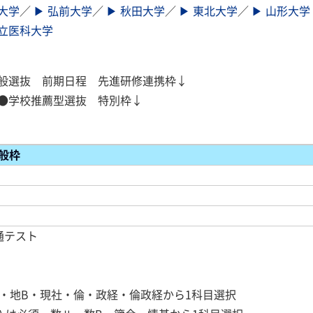
大学
／
▶ 弘前大学
／
▶ 秋田大学
／
▶ 東北大学
／
▶ 山形大学
県立医科大学
般選抜 前期日程 先進研修連携枠↓
●学校推薦型選抜 特別枠↓
般枠
通テスト
B・地B・現社・倫・政経・倫政経から1科目選択