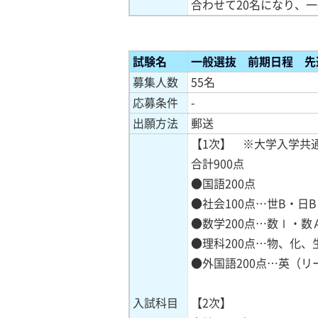
合わせて20名になり、
試験
名
一般選抜 前期日程 先
募集人数
55名
応募条件
-
出願方法
郵送
【1次】 ※大学入学共
合計900点
●国語200点
●社会100点…世B・日
●数学200点…数Ⅰ・
●理科200点…物、化、
●外国語200点…英（
入試科目
【2次】