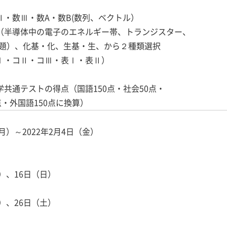
Ⅱ・数Ⅲ・数A・数B(数列、ベクトル）
物（半導体中の電子のエネルギー帯、トランジスター、
題）、化基・化、生基・生、から２種類選択
コⅠ・コⅡ・コⅢ・表Ⅰ・表Ⅱ）
学共通テストの得点（国語150点・社会50点・
点・外国語150点に換算）
月）～2022年2月4日（金）
）、16日（日）
）、26日（土）