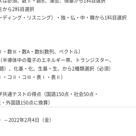
数Ａは必須、数Ⅱ・数B、簿会、情基から1科目選択
生から2科目選択
リーディング・リスニング）・独・仏・中・韓から1科目選択
Ⅱ・数Ⅲ・数A・数B(数列、ベクトル）
物（半導体中の電子のエネルギー帯、トランジスター、
）、化基・化、生基・生、から2種類選択（必須）
コⅠ・コⅡ・コⅢ・表Ⅰ・表Ⅱ）
学共通テストの得点（国語150点・社会50点・
点・外国語150点に換算）
～2022年2月4日（金）