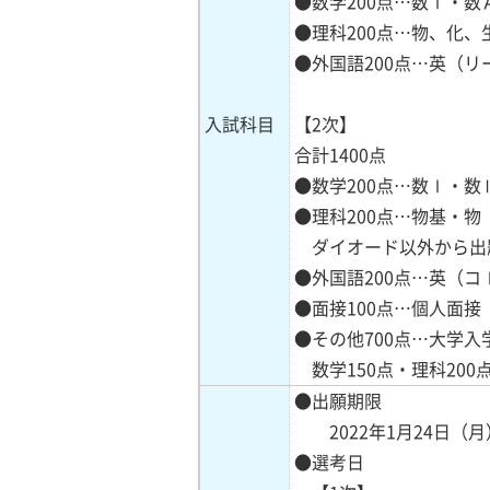
●数学200点…数Ⅰ・
●理科200点…物、化、
●外国語200点…英（
入試科目
【2次】
合計1400点
●数学200点…数Ⅰ・数
●理科200点…物基・
ダイオード以外から出題
●外国語200点…英（
●面接100点…個人面接
●その他700点…大学入
数学150点・理科200
●出願期限
2022年1月24日（月）
●選考日