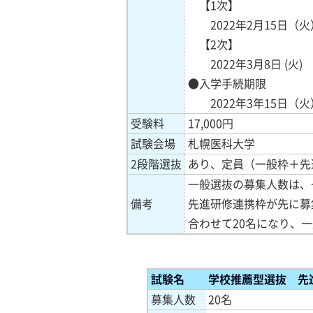
【1次】
2022年2月15日（火
【2次】
2022年3月8日 (火)
●入学手続期限
2022年3年15日（火
受験料
17,000円
試験会場
札幌医科大学
2段階選抜
あり、定員（一般枠＋先
一般選抜の募集人数は、一
備考
先進研修連携枠が先に募
合わせて20名になり、
試験
名
学校推薦型選抜 先
募集人数
20名