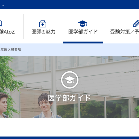
」。
AtoZ
医師
魅力
医学部ガイド
受験対策
の
／
22年度入試要項
医学部ガイド