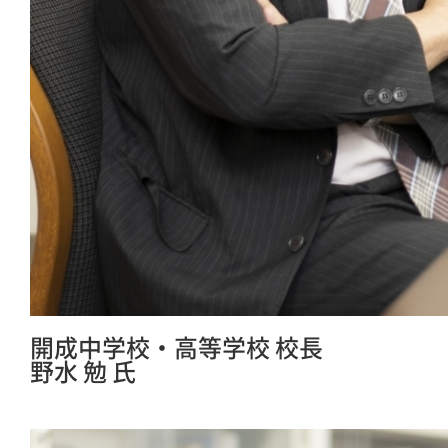
開成中学校・高等学校 校長
野水 勉 氏