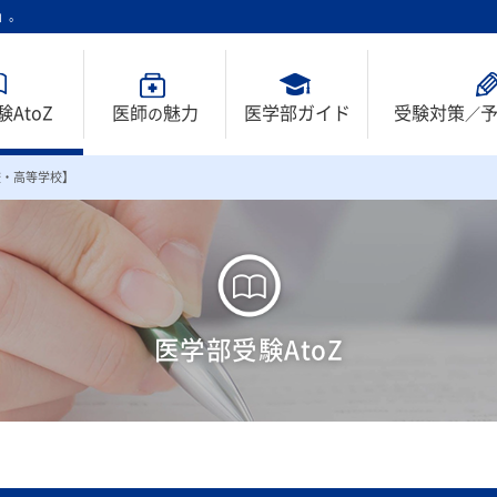
」。
AtoZ
医師
魅力
医学部ガイド
受験対策
の
／
校・高等学校】
める
寮制
医学部受験AtoZ