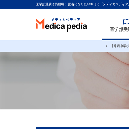
医学部受験は情報戦！ 医者になりたいキミに「メディカペディア
医学部受験
【秀明中学
医師の素養を高
HOME
医学部受験AtoZ
医学部に強い中高
人間性を育む全