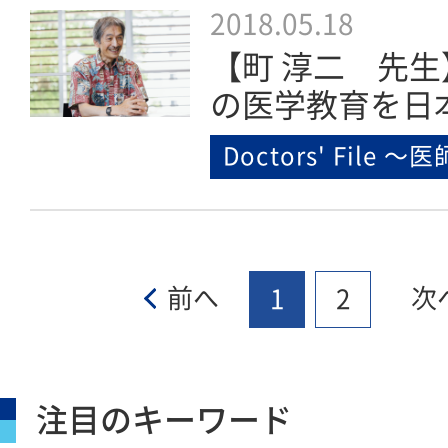
2018.05.18
【町 淳二 先
の医学教育を日
Doctors' File 
前へ
次
1
2
注目のキーワード