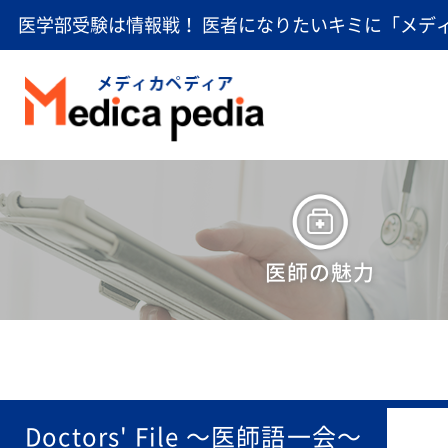
医学部受験は情報戦！ 医者になりたいキミに「メデ
医師の魅力
Doctors' File 〜医師語一会〜