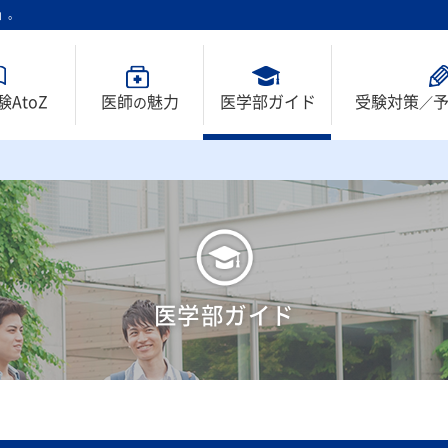
」。
AtoZ
医師
魅力
医学部ガイド
受験対策
の
／
医学部ガイド