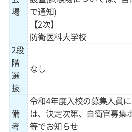
場
で通知)
【2次】
防衛医科大学校
2段
階
なし
選
抜
令和4年度入校の募集人員
備
は、決定次第、自衛官募集
考
等でお知らせ