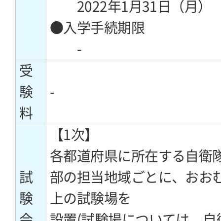
2022年1月31日（月）
●入学手続期限
-
受
験
-
料
【1次】
各都道府県に所在する自衛
試
部の担当地域ごとに、おお
験
上の試験場を
会
設置(試験場については、自