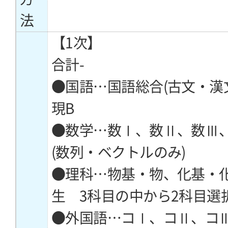
法
【1次】
合計-
●国語…国語総合(古文・漢
現B
●数学…数Ⅰ、数Ⅱ、数Ⅲ
(数列・ベクトルのみ)
●理科…物基・物、化基・
生 3科目の中から2科目選
●外国語…コⅠ、コⅡ、コ