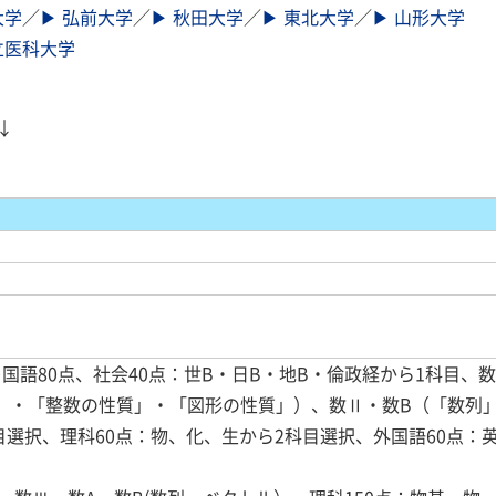
大学
／
▶ 弘前大学
／
▶ 秋田大学
／
▶ 東北大学
／
▶ 山形大学
立医科大学
↓
国語80点、社会40点：世B・日B・地B・倫政経から1科目、数
」・「整数の性質」・「図形の性質」）、数Ⅱ・数B（「数列
目選択、理科60点：物、化、生から2科目選択、外国語60点：