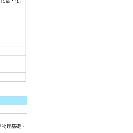
、化基・化、
「物理基礎・