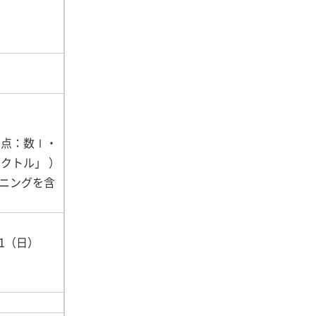
0点：数Ⅰ・
クトル」 ）
スニングを含
31（日）