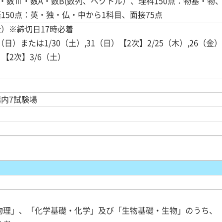
Ⅱ・数Ⅲ・数A・数B(数列、ベクトル）、理科150点：物基・物
150点：英・独・仏・中から1科目、面接75点
金）※締切日17時必着
（日）または1/30（土）,31（日）【2次】2/25（木）,26（金）
【2次】3/6（土）
内7試験場
物理」、「化学基礎・化学」及び「生物基礎・生物」のうち、