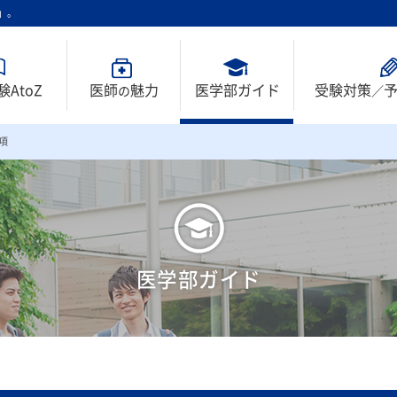
」。
AtoZ
医師
魅力
医学部ガイド
受験対策
の
／
項
医学部ガイド