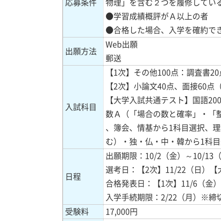
応募条件
物理」を含む２つを履修してい
●学習成績概評がＡ以上の者
●合格した場合、入学を確約で
Web出願
出願方法
郵送
【1次】その他100点：調査書2
【2次】小論文40点、面接60
【大学入試共通テスト】国語200
入試科目
数Ａ（「場合の数と確率」・「
、簿会、情基から1科目選択、理
む）・独・仏・中・韓から1科目
出願期限：10/2（金）～10/1
選考日：【2次】11/22（日）【
日程
合格発表日：【1次】11/6（金
入学手続期限：2/22（月）※締
受験料
17,000円