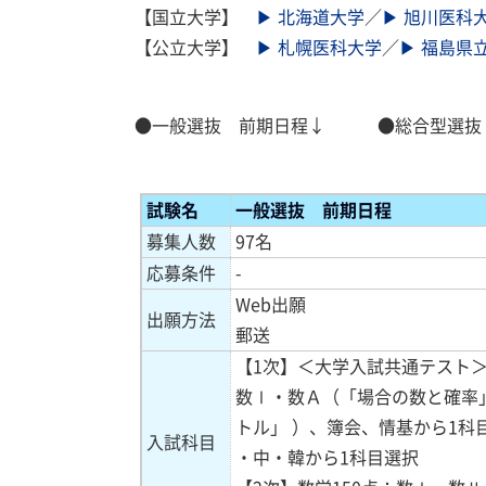
【国立大学】
▶ 北海道大学
／
▶ 旭川医科
【公立大学】
▶ 札幌医科大学
／
▶ 福島県
●一般選抜 前期日程↓
●総合型選抜
試験
名
一般選抜 前期日程
募集人数
97名
応募条件
-
Web出願
出願方法
郵送
【1次】＜大学入試共通テスト＞
数Ⅰ・数Ａ（「場合の数と確率
トル」 ）、簿会、情基から1科
入試科目
・中・韓から1科目選択