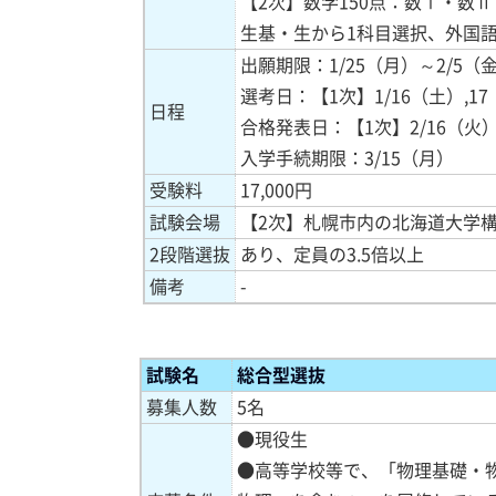
【2次】数学150点：数Ⅰ・数
生基・生から1科目選択、外国語
出願期限：1/25（月）～2/5（
選考日：【1次】1/16（土）,17
日程
合格発表日：【1次】2/16（火）
入学手続期限：3/15（月）
受験料
17,000円
試験会場
【2次】札幌市内の北海道大学構
2段階選抜
あり、定員の3.5倍以上
備考
-
試験
名
総合型選抜
募集人数
5名
●現役生
●高等学校等で、「物理基礎・