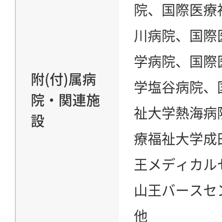
院、国際医療
川病院、国際
学病院、国際
附(付)属病
学塩谷病院、
院・関連施
祉大学熱海病
設
療福祉大学成
王メディカル
山王バース
他