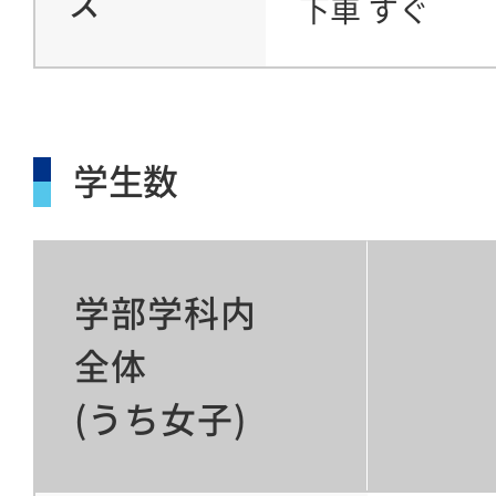
ス
下車 すぐ
学生数
学部学科内
全体
(うち女子)